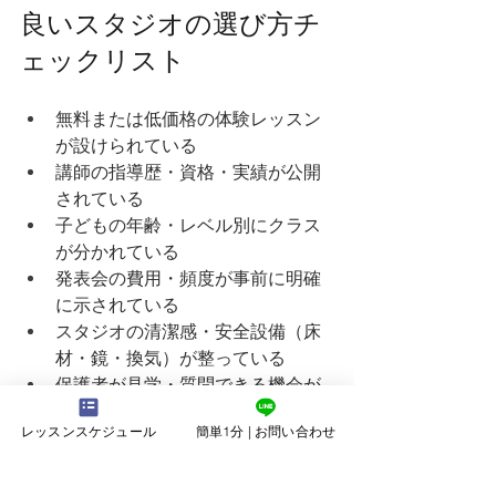
良いスタジオの選び方チ
ェックリスト
無料または低価格の体験レッスン
が設けられている
講師の指導歴・資格・実績が公開
されている
子どもの年齢・レベル別にクラス
が分かれている
発表会の費用・頻度が事前に明確
に示されている
スタジオの清潔感・安全設備（床
材・鏡・換気）が整っている
保護者が見学・質問できる機会が
ある
レッスンスケジュール
簡単1分 | お問い合わせ
通いやすい立地・曜日・時間帯の
クラスがある
子どもが楽しそうに通っている在