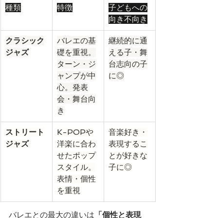
種類
特徴
子どもへの
向き不向き
クラシック
バレエの基
継続的に通
ジャズ
礎を重視。
える子・舞
ターン・ジ
台志向の子
ャンプが中
に◎
心。発表
会・舞台向
き
ストリート
K-POPや
音楽好き・
ジャズ
洋楽に合わ
表現するこ
せたポップ
とが好きな
スタイル。
子に◎
表情・個性
を重視
バレエとの最大の違いは
「個性と表現