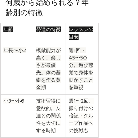
何歳から始められる？年
齢別の特徴
年齢
発達の特徴
レッスンの
目安
年長〜小2
模倣能力が
週1回・
高く、楽し
45〜50
さが最優
分。遊び感
先。体の基
覚で身体を
礎を作る黄
動かすこと
金期
を重視
小3〜小6
技術習得に
週1〜2回。
意欲的。友
振り付けの
達との関係
暗記・グル
性を大切に
ープ作品へ
する時期
の挑戦も