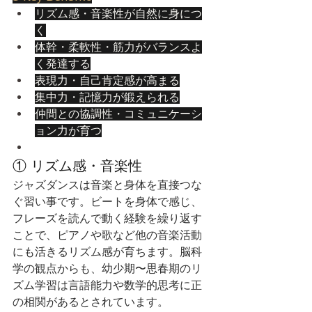
リズム感・音楽性が自然に身につ
く
体幹・柔軟性・筋力がバランスよ
く発達する
表現力・自己肯定感が高まる
集中力・記憶力が鍛えられる
仲間との協調性・コミュニケーシ
ョン力が育つ
① リズム感・音楽性
ジャズダンスは音楽と身体を直接つな
ぐ習い事です。ビートを身体で感じ、
フレーズを読んで動く経験を繰り返す
ことで、ピアノや歌など他の音楽活動
にも活きるリズム感が育ちます。脳科
学の観点からも、幼少期〜思春期のリ
ズム学習は言語能力や数学的思考に正
の相関があるとされています。