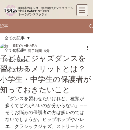
岡崎市のキッズ・学生向けダンススクール
TORA DANCE STUDIO
​トーラダンススタジオ
記事
全ての記事
SEIYA AIHARA
全ての記事
4月22日
読了時間: 6分
子どもにジャズダンスを
今すぐ始める
習わせるメリットとは？
コミュニティ
小学生・中学生の保護者が
知っておきたいこと
「ダンスを習わせたいけれど、種類が
多くてどれがいいのか分からない」——
そうお悩みの保護者の方は多いのでは
ないでしょうか。ヒップホップやバレ
エ、クラシックジャズ、ストリートジ