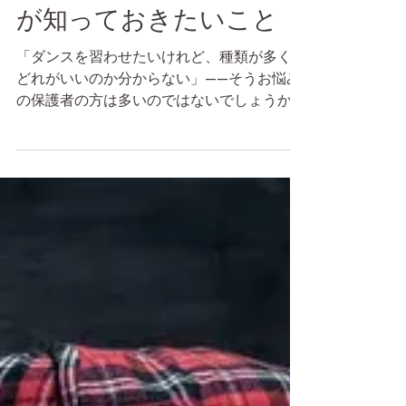
小学生・中学生の保護者
が知っておきたいこと
「ダンスを習わせたいけれど、種類が多くて
どれがいいのか分からない」——そうお悩み
の保護者の方は多いのではないでしょうか。
ヒップホップやバレエ、クラシックジャズ、
ストリートジャズ…と選択肢はさまざまで
す。 本記事ではその中でも ジャズダンス に
焦点を当て、小学生・中学生のお子さんを持
つ保護者の方が知っておきたいポイントを、
体験や習い事選びの視点からわかりやすく解
説します。 ジャズダンスとは — 他のダンス
との違い ジャズダンスは20世紀初頭のアフ
リカン・アメリカン文化を起源とし、バレエ
のテクニックとジャズ音楽のリズム感が融合
した舞台芸術です。現代では大きく2種類に
分かれています。 種類 特徴 子どもへの向き