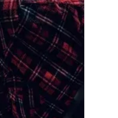
不向き クラシックジャズ バレエの基礎を重
視。ターン・ジャンプが中心。発表会・舞台
向き 継続的に通える子・舞台志向の子に◎
ストリートジャズ K-POPや洋楽に合わせた
ポップスタイル。表情・個性を重視 音楽好
き・表現することが好きな子に◎ バレエと
の最大の違いは 「個性と表現力を伸ばすこ
とを重視する」 点です。バレエが正確な型
を追求するのに対し、