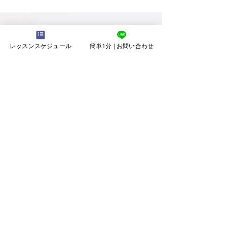
k-popダンスは、独特のリズムとキレのあ
るカッティングな動きが魅力的なダンスジャ
ンルです。K-popアイドルグループのパフ
ォーマンスは、その華やかさから世界的に絶
レッスンスケジュール
簡単1分 | お問い合わせ
大な人気があります。今回は、K-popダン
スが最速で上手くなりたい人向けに、ポイン
トを紹介します。